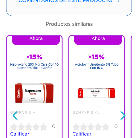
COMENTARIOS DE ESTE PRODUCTO
↓
Contenido:
1 Und
Cantidad:
10 Tabletas
Productos similares
Código:
1018267
Ahora
Ahora
-15%
-15%
Naproxeno 250 Mg Caja Con 10
Aciclovir Ungüento 5% Tubo
0
Comprimidos - Genfar
Con 15 G
‹
›
G
GENFAR S.A.
GENFAR S.A.
0
0
C
Calificar
Calificar