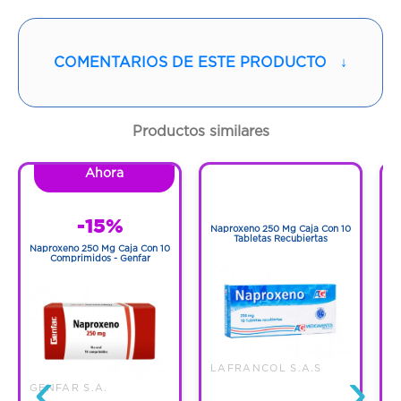
Vía de administración:
ORAL
COMENTARIOS DE ESTE PRODUCTO
↓
Contenido:
1 Und
Cantidad:
30 Cápsulas
Productos similares
Código:
1254377
Ahora
1
1
-15%
Naproxeno 250 Mg Caja Con 10
N
Tabletas Recubiertas
Naproxeno 250 Mg Caja Con 10
Comprimidos - Genfar
‹
›
LAFRANCOL S.A.S
GENFAR S.A.