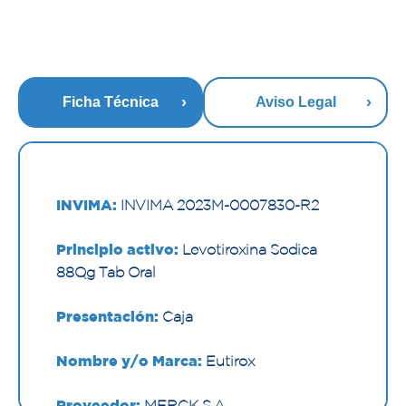
Ficha Técnica
Aviso Legal
INVIMA:
INVIMA 2023M-0007830-R2
Principio activo:
Levotiroxina Sodica
88µg Tab Oral
Presentación:
Caja
Nombre y/o Marca:
Eutirox
Proveedor:
MERCK S.A.