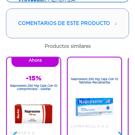
Vía de administración:
ORAL
COMENTARIOS DE ESTE PRODUCTO
↓
Contenido:
1 Und
Cantidad:
50 Tabletas
Productos similares
Código:
1216993
Ahora
1
1
-15%
Naproxeno 250 Mg Caja Con 10
N
Tabletas Recubiertas
Naproxeno 250 Mg Caja Con 10
Comprimidos - Genfar
‹
›
LAFRANCOL S.A.S
GENFAR S.A.