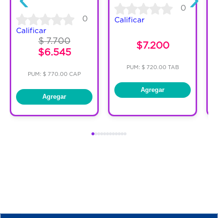
0
0
Calificar
C
Calificar
$ 7.700
$7.200
$6.545
PUM: $ 720.00 TAB
PUM: $ 770.00 CAP
Agregar
Agregar