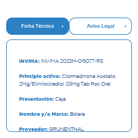
Ficha Técnica
Aviso Legal
INVIMA:
INVIMA 2023M-015077-R3
Principio activo:
Clormadinona Acetato
2Mg/Etinilestradiol .03Mg Tab Rec Oral
Presentación:
Caja
Nombre y/o Marca:
Belara
Proveedor:
GRUNENTHAL
COLOMBIANA S.A.