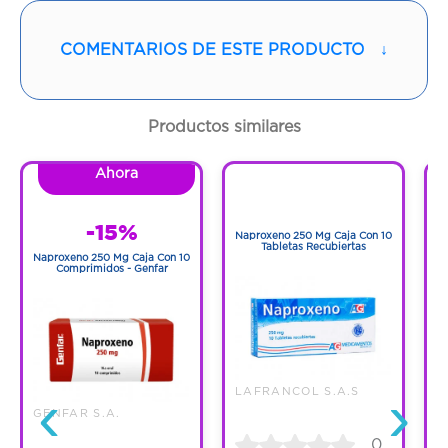
Vía de administración:
ORAL
COMENTARIOS DE ESTE PRODUCTO
↓
Contenido:
1 Und
Productos similares
Cantidad:
21 Tabletas
Ahora
1
Código:
533301
1
-15%
Naproxeno 250 Mg Caja Con 10
N
Tabletas Recubiertas
Naproxeno 250 Mg Caja Con 10
Comprimidos - Genfar
‹
›
LAFRANCOL S.A.S
GENFAR S.A.
0