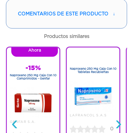
Vía de administración:
ORAL
COMENTARIOS DE ESTE PRODUCTO
↓
Contenido:
1 Und
Cantidad:
30 Tabletas
Productos similares
Código:
1251150
Ahora
1
1
-15%
Naproxeno 250 Mg Caja Con 10
N
Tabletas Recubiertas
Naproxeno 250 Mg Caja Con 10
Comprimidos - Genfar
‹
›
LAFRANCOL S.A.S
GENFAR S.A.
0