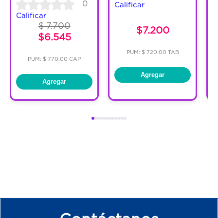
0
Calificar
C
Calificar
$ 7.700
$7.200
$6.545
PUM: $ 720.00 TAB
PUM: $ 770.00 CAP
Agregar
Agregar