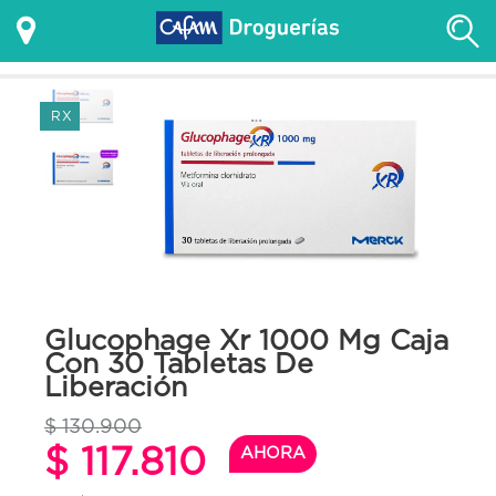
RX
Glucophage Xr 1000 Mg Caja
Con 30 Tabletas De
Liberación
$ 130.900
$ 117.810
AHORA