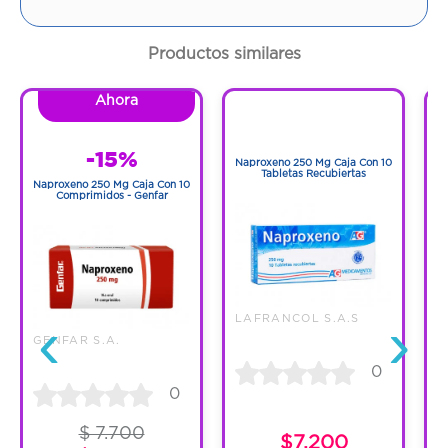
Contenido:
1 Und
Productos similares
Cantidad:
10 Tabletas
Ahora
1
Código:
1249353
1
-15%
Naproxeno 250 Mg Caja Con 10
N
Tabletas Recubiertas
Naproxeno 250 Mg Caja Con 10
Comprimidos - Genfar
‹
›
LAFRANCOL S.A.S
GENFAR S.A.
0
0
$ 7.700
$7.200