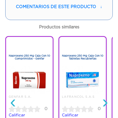
COMENTARIOS DE ESTE PRODUCTO
↓
Contenido:
1 Und
Cantidad:
20 Cápsulas
Productos similares
Código:
262082
1
1
1
1
Naproxeno 250 Mg Caja Con 10
Naproxeno 250 Mg Caja Con 10
N
Comprimidos - Genfar
Tabletas Recubiertas
‹
›
GENFAR S.A.
LAFRANCOL S.A.S
0
0
Calificar
Calificar
C