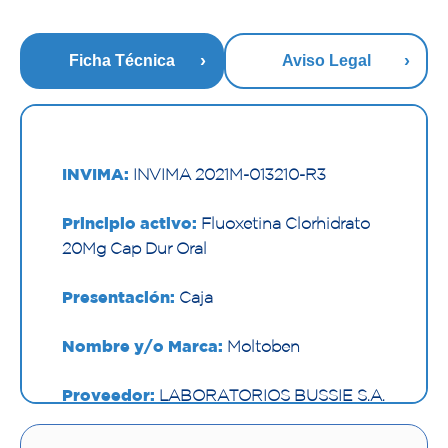
Ficha Técnica
Aviso Legal
INVIMA:
INVIMA 2021M-013210-R3
Principio activo:
Fluoxetina Clorhidrato
20Mg Cap Dur Oral
Presentación:
Caja
Nombre y/o Marca:
Moltoben
Proveedor:
LABORATORIOS BUSSIE S.A.
Vía de administración:
ORAL