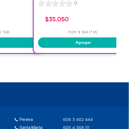
0
$35.050
0 TAB
PUM: $ 584.17 ML
Agregar
Pereira
606 3 402 444
Santa Marta
605 4 368 111