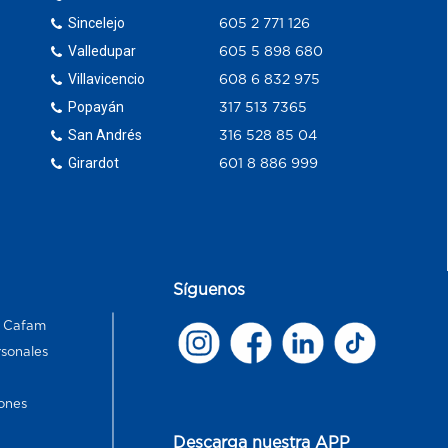
Sincelejo
605 2 771 126
Valledupar
605 5 898 680
Villavicencio
608 6 832 975
Popayán
317 513 7365
San Andrés
316 528 85 04
Girardot
601 8 886 999
Síguenos
s Cafam
rsonales
ones
Descarga nuestra APP