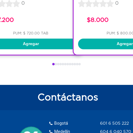
0
0
7.200
$8.000
PUM: $ 720.00 TAB
PUM: $ 800.0
Agregar
Agregar
Contáctanos
Bogotá
601 6 505 222
Medellín
604 6 040 570