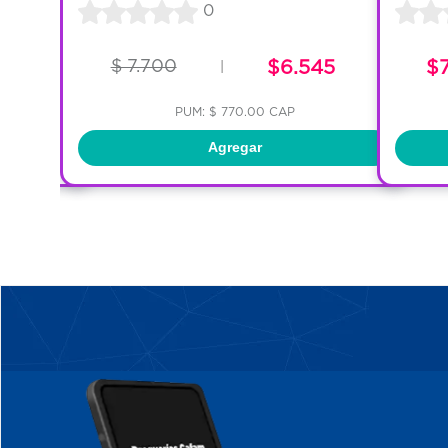
0
$ 7.700
$6.545
$
|
PUM: $ 770.00 CAP
Agregar