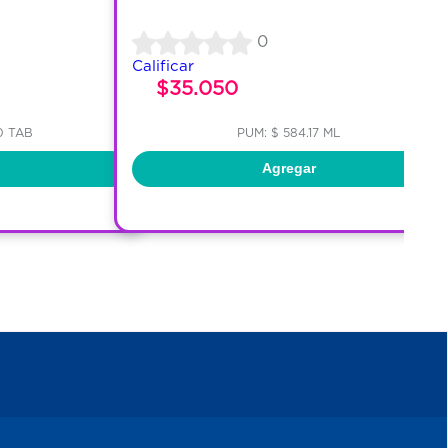
0
Calificar
$35.050
0 TAB
PUM: $ 584.17 ML
Agregar