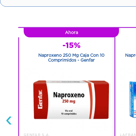
Ahora
-15%
 30 Ml –
Naproxeno 250 Mg Caja Con 10
Napr
Comprimidos - Genfar
‹
GENFAR S.A.
LAFRAN