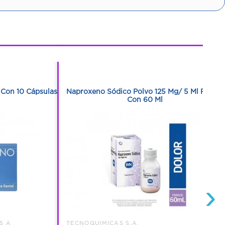
1
1
Con 10 Cápsulas
Naproxeno Sódico Polvo 125 Mg/ 5 Ml Frasco
Con 60 Ml
›
S A
TECNOQUIMICAS S.A.