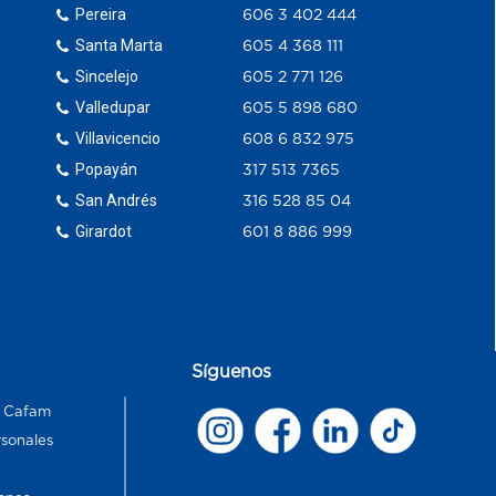
Pereira
606 3 402 444
Santa Marta
605 4 368 111
Sincelejo
605 2 771 126
Valledupar
605 5 898 680
Villavicencio
608 6 832 975
Popayán
317 513 7365
San Andrés
316 528 85 04
Girardot
601 8 886 999
Síguenos
s Cafam
rsonales