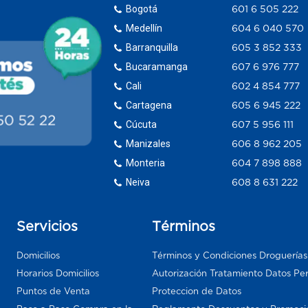
Bogotá
601 6 505 222
Medellín
604 6 040 570
Barranquilla
605 3 852 333
Bucaramanga
607 6 976 777
Cali
602 4 854 777
Cartagena
605 6 945 222
Cúcuta
607 5 956 111
Manizales
606 8 962 205
Monteria
604 7 898 888
Neiva
608 8 631 222
Servicios
Términos
Domicilios
Términos y Condiciones Droguería
Horarios Domicilios
Autorización Tratamiento Datos Pe
Puntos de Venta
Proteccion de Datos