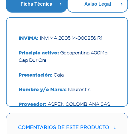
Ficha Técnica
Aviso Legal
INVIMA:
INVIMA 2005 M-000856 R1
Principio activo:
Gabapentina 400Mg
Cap Dur Oral
Presentación:
Caja
Nombre y/o Marca:
Neurontin
Proveedor:
ASPEN COLOMBIANA SAS
Vía de administración:
ORAL
COMENTARIOS DE ESTE PRODUCTO
↓
Contenido:
1 Und