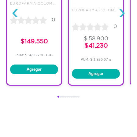
‹
›
EUROFARMA COLOMBIA SAS
EUROFARMA COLOMBIA SAS
0
C
0
$ 58.900
$149.550
$41.230
PUM: $ 14,955.00 TUB
PUM: $ 3,926.67 g
Agregar
Agregar