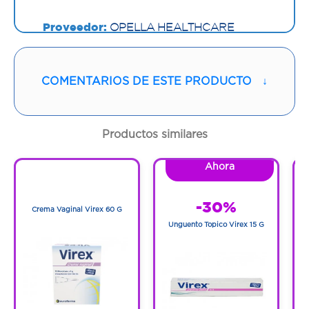
Proveedor:
OPELLA HEALTHCARE
COLOMBIA SAS
Vía de administración:
ORAL
COMENTARIOS DE ESTE PRODUCTO
↓
Contenido:
10 Ml
Productos similares
Cantidad:
1 Frasco
Ahora
1
Código:
1260664
1
-30%
Crema Vaginal Virex 60 G
Unguento Topico Virex 15 G