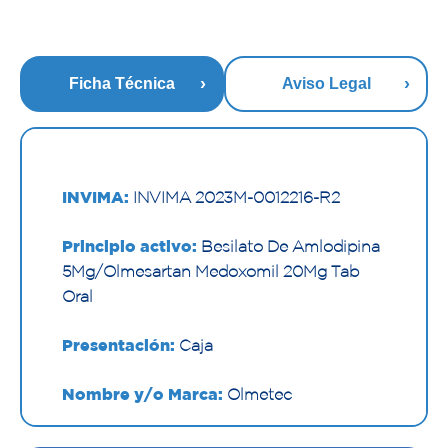
Ficha Técnica
Aviso Legal
INVIMA:
INVIMA 2023M-0012216-R2
Principio activo:
Besilato De Amlodipina
5Mg/Olmesartan Medoxomil 20Mg Tab
Oral
Presentación:
Caja
Nombre y/o Marca:
Olmetec
Proveedor:
PFIZER S.A.S.