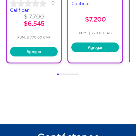
0
Calificar
C
Calificar
$ 7.700
$7.200
$6.545
PUM: $ 720.00 TAB
PUM: $ 770.00 CAP
Agregar
Agregar