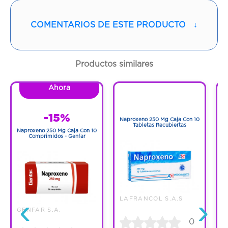
Vía de administración:
ORAL
COMENTARIOS DE ESTE PRODUCTO
↓
Contenido:
1 Und
Productos similares
Cantidad:
30 Tabletas
Ahora
1
Código:
1254026
1
-15%
Naproxeno 250 Mg Caja Con 10
N
Tabletas Recubiertas
Naproxeno 250 Mg Caja Con 10
Comprimidos - Genfar
‹
›
LAFRANCOL S.A.S
GENFAR S.A.
0