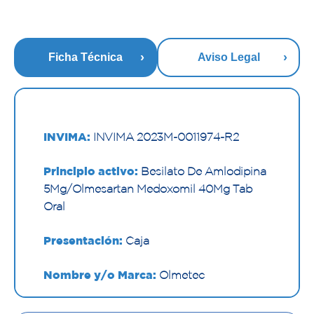
Ficha Técnica
Aviso Legal
INVIMA:
INVIMA 2023M-0011974-R2
Principio activo:
Besilato De Amlodipina
5Mg/Olmesartan Medoxomil 40Mg Tab
Oral
Presentación:
Caja
Nombre y/o Marca:
Olmetec
Proveedor:
PFIZER S.A.S.