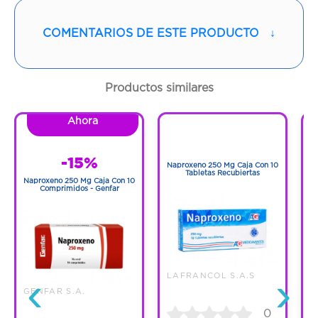
Vía de administración:
ORAL
COMENTARIOS DE ESTE PRODUCTO
↓
Contenido:
1 Und
Productos similares
Cantidad:
30 Tabletas
Ahora
1
Código:
1254027
1
-15%
Naproxeno 250 Mg Caja Con 10
N
Tabletas Recubiertas
Naproxeno 250 Mg Caja Con 10
Comprimidos - Genfar
‹
›
LAFRANCOL S.A.S
GENFAR S.A.
0