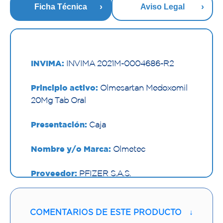
Ficha Técnica
Aviso Legal
INVIMA:
INVIMA 2021M-0004686-R2
Principio activo:
Olmesartan Medoxomil
20Mg Tab Oral
Presentación:
Caja
Nombre y/o Marca:
Olmetec
Proveedor:
PFIZER S.A.S.
Vía de administración:
ORAL
COMENTARIOS DE ESTE PRODUCTO
↓
Contenido:
1 Und