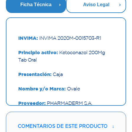
Ficha Técnica
Aviso Legal
INVIMA:
INVIMA 2020M-0015703-R1
Principio activo:
Ketoconazol 200Mg
Tab Oral
Presentación:
Caja
Nombre y/o Marca:
Ovale
Proveedor:
PHARMADERM S.A.
Vía de administración:
ORAL
COMENTARIOS DE ESTE PRODUCTO
↓
Contenido:
1 Und