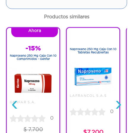
Cantidad:
10 Tabletas
Productos similares
Código:
1083742
Ahora
1
1
-15%
Naproxeno 250 Mg Caja Con 10
N
Tabletas Recubiertas
Naproxeno 250 Mg Caja Con 10
Comprimidos - Genfar
‹
›
LAFRANCOL S.A.S
GENFAR S.A.
0
0
$ 7.700
$7.200