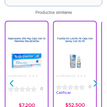
Cantidad:
1 Frasco
Productos similares
Código:
1262705
1
1
1
1
Naproxeno 250 Mg Caja Con 10
Funide En Loción 1% Caja Con
F
Tabletas Recubiertas
Spray Con 30 Ml
‹
›
LAFRANCOL S.A.S
LAFRANCOL S.A.S
L
0
0
Calificar
C
$52.500
$7.200