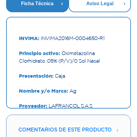
Ficha Técnica
Aviso Legal
INVIMA:
INVIMA2016M-0004650-R1
Principio activo:
Oximetazolina
Clorhidrato .05% (P/V)/0 Sol Nasal
Presentación:
Caja
Nombre y/o Marca:
Ag
Proveedor:
LAFRANCOL S.A.S
Vía de administración:
NASAL
COMENTARIOS DE ESTE PRODUCTO
↓
Contenido:
15 Ml