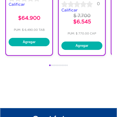
0
Calificar
C
Calificar
$ 7.700
$64.900
$6.545
PUM: $ 6,490.00 TAB
PUM: $ 770.00 CAP
Agregar
Agregar