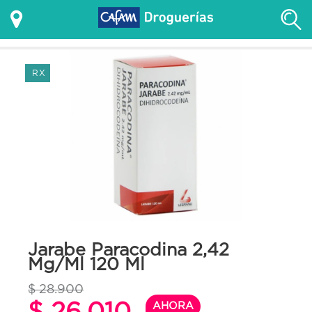
RX
Jarabe Paracodina 2,42
Mg/Ml 120 Ml
$ 28.900
$ 26.010
AHORA