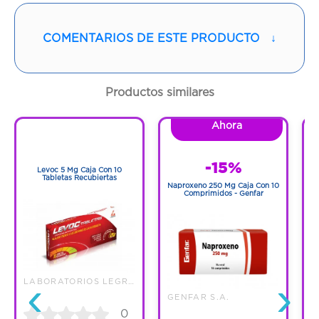
Vía de administración:
ORAL
COMENTARIOS DE ESTE PRODUCTO
↓
Contenido:
120 Ml
Productos similares
Cantidad:
1 Frasco
Ahora
1
Código:
6984
1
-15%
Levoc 5 Mg Caja Con 10
N
Tabletas Recubiertas
Naproxeno 250 Mg Caja Con 10
Comprimidos - Genfar
‹
›
LABORATORIOS LEGRAND S.A.
L
GENFAR S.A.
0