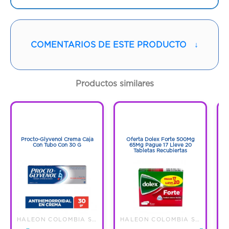
Proveedor:
HALEON COLOMBIA SAS
Vía de administración:
RECTAL
COMENTARIOS DE ESTE PRODUCTO
↓
Contenido:
1 Und
Productos similares
Cantidad:
5 Supositorios
1
1
Código:
7468
1
1
Procto-Glyvenol Crema Caja
Oferta Dolex Forte 500Mg
D
Con Tubo Con 30 G
65Mg Pague 17 Lleve 20
Tabletas Recubiertas
HALEON COLOMBIA SAS
HALEON COLOMBIA SAS