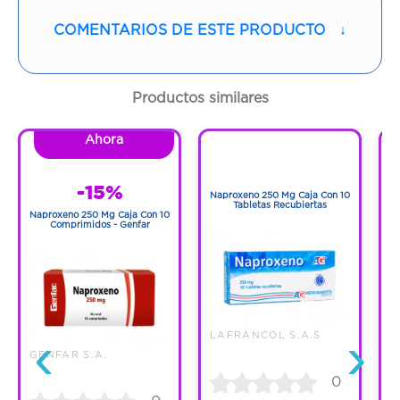
Vía de administración:
ORAL
COMENTARIOS DE ESTE PRODUCTO
↓
Contenido:
1 Und
Cantidad:
30 Tabletas
Productos similares
Código:
1290293
Ahora
1
1
-15%
Naproxeno 250 Mg Caja Con 10
N
Tabletas Recubiertas
Naproxeno 250 Mg Caja Con 10
Comprimidos - Genfar
‹
›
LAFRANCOL S.A.S
GENFAR S.A.
0