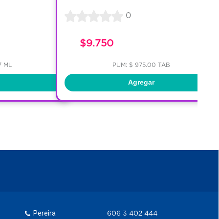
0
$9.750
7 ML
PUM: $ 975.00 TAB
Agregar
Pereira
606 3 402 444