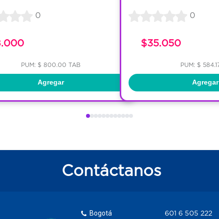
0
0
8.000
$35.050
PUM: $ 800.00 TAB
PUM: $ 584.1
Agregar
Agregar
Contáctanos
Bogotá
601 6 505 222