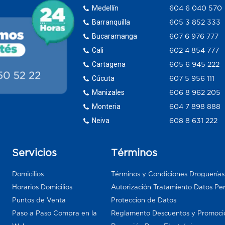
Medellín
604 6 040 570
Barranquilla
605 3 852 333
Bucaramanga
607 6 976 777
Cali
602 4 854 777
Cartagena
605 6 945 222
Cúcuta
607 5 956 111
Manizales
606 8 962 205
Monteria
604 7 898 888
Neiva
608 8 631 222
Servicios
Términos
Domicilios
Términos y Condiciones Droguería
Horarios Domicilios
Autorización Tratamiento Datos Pe
Puntos de Venta
Proteccion de Datos
Paso a Paso Compra en la
Reglamento Descuentos y Promoci