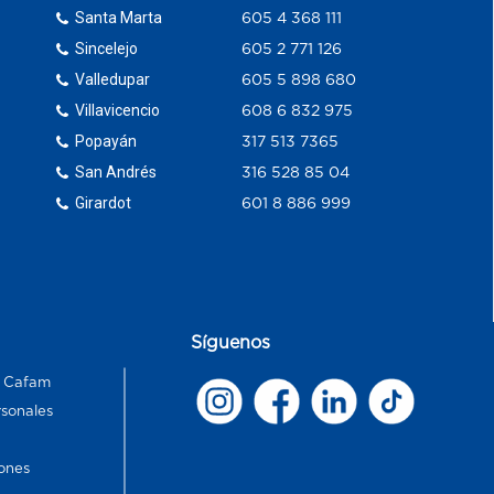
Santa Marta
605 4 368 111
Sincelejo
605 2 771 126
Valledupar
605 5 898 680
Villavicencio
608 6 832 975
Popayán
317 513 7365
San Andrés
316 528 85 04
Girardot
601 8 886 999
Síguenos
s Cafam
rsonales
ones