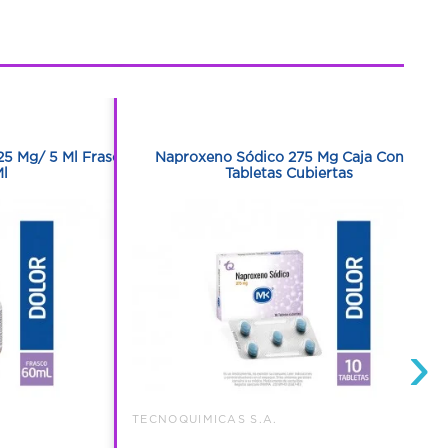
1
1
25 Mg/ 5 Ml Frasco
Naproxeno Sódico 275 Mg Caja Con 10
l
Tabletas Cubiertas
›
TECNOQUIMICAS S.A.