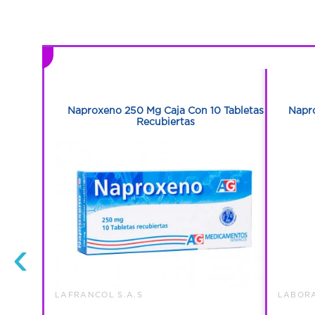
1
1
n 10
Naproxeno 250 Mg Caja Con 10 Tabletas
Napr
Recubiertas
‹
LAFRANCOL S.A.S
LABORA