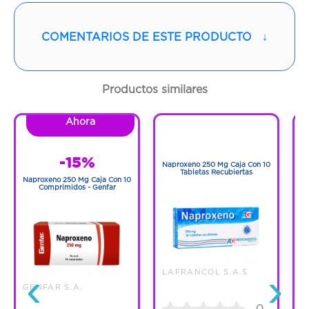
COLOMBIA S.A.
COMENTARIOS DE ESTE PRODUCTO
↓
Vía de administración:
INHALATORIA
Contenido:
1 Und
Productos similares
Cantidad:
60 Cápsulas
Ahora
1
1
Código:
417873
-15%
Naproxeno 250 Mg Caja Con 10
N
Tabletas Recubiertas
Naproxeno 250 Mg Caja Con 10
Comprimidos - Genfar
‹
›
LAFRANCOL S.A.S
GENFAR S.A.
0