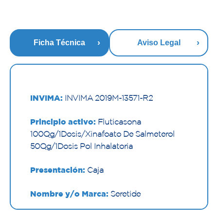
Ficha Técnica
Aviso Legal
INVIMA:
INVIMA 2019M-13571-R2
Principio activo:
Fluticasona
100µg/1Dosis/Xinafoato De Salmeterol
50µg/1Dosis Pol Inhalatoria
Presentación:
Caja
Nombre y/o Marca:
Seretide
Proveedor:
GLAXOSMITHKLINE