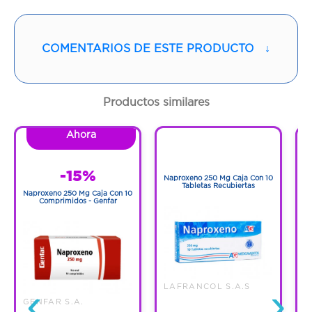
Proveedor:
PHARMALAB PHL
LABORATORIOS SAS
COMENTARIOS DE ESTE PRODUCTO
↓
Vía de administración:
ORAL
Contenido:
1 Und
Productos similares
Cantidad:
30 Tabletas
Ahora
1
1
Código:
1159269
-15%
Naproxeno 250 Mg Caja Con 10
N
Tabletas Recubiertas
Naproxeno 250 Mg Caja Con 10
Comprimidos - Genfar
‹
›
LAFRANCOL S.A.S
GENFAR S.A.