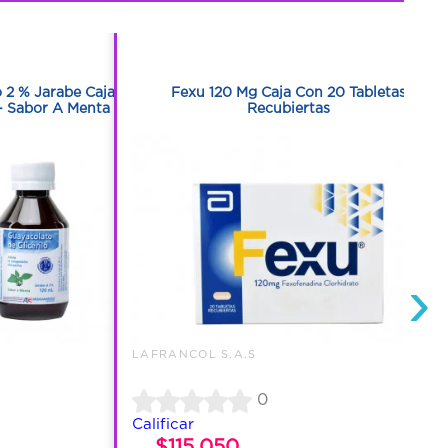
1
1
o 2 % Jarabe Caja
Fexu 120 Mg Caja Con 20 Tabletas
- Sabor A Menta
Recubiertas
›
LAFRANCOL S.A.S
0
Calificar
$115.050