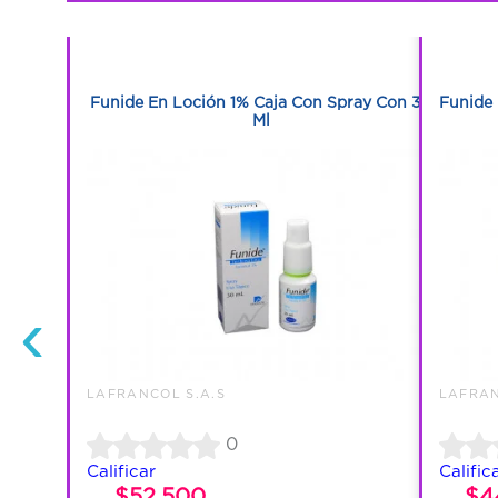
1
1
Tabletas
Funide En Loción 1% Caja Con Spray Con 30
Funide 
Ml
‹
LAFRANCOL S.A.S
LAFRAN
0
Calificar
Calific
$52.500
$4