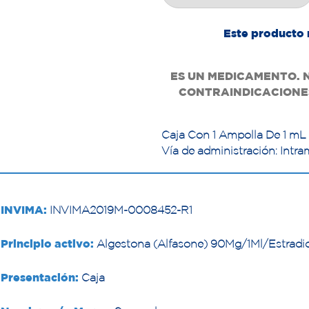
Este producto 
ES UN MEDICAMENTO. 
CONTRAINDICACIONES
Caja Con 1 Ampolla De 1 mL 
Vía de administración: Intr
INVIMA:
INVIMA2019M-0008452-R1
Principio activo:
Algestona (Alfasone) 90Mg/1Ml/Estradio
Presentación:
Caja