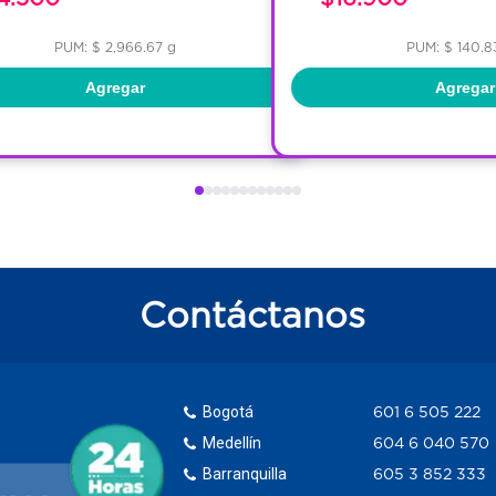
PUM: $ 2,966.67 g
PUM: $ 140.8
Agregar
Agregar
Contáctanos
Bogotá
601 6 505 222
Medellín
604 6 040 570
Barranquilla
605 3 852 333