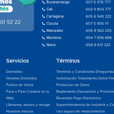
Bucaramanga
607 6 976 777
Cali
602 4 854 777
Cartagena
605 6 945 222
Cúcuta
607 5 956 111
Manizales
606 8 962 205
Monteria
604 7 898 888
Neiva
608 8 631 222
Servicios
Términos
Domicilios
Términos y Condiciones Droguería
Horarios Domicilios
Autorización Tratamiento Datos Pe
Puntos de Venta
Proteccion de Datos
Paso a Paso Compra en la
Reglamento Descuentos y Promoci
Web
Reversión Pago Electrónico
Llámanos, separa y recoge
Superintendencia de Industria y C
Nuestras marcas
Uso seguro de medicamentos