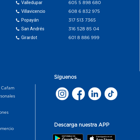
Valledupar
605 5 898 680
Villavicencio
608 6 832 975
Popayán
317 513 7365
San Andrés
316 528 85 04
Girardot
601 8 886 999
Síguenos
s Cafam
rsonales
ones
Descarga nuestra APP
omercio