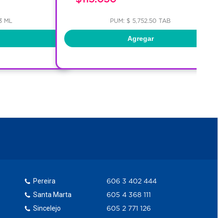
3 ML
PUM: $ 5,752.50 TAB
Agregar
Pereira
606 3 402 444
Santa Marta
605 4 368 111
Sincelejo
605 2 771 126