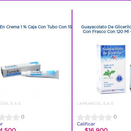
1
1
1
1
En Crema 1 % Caja Con Tubo Con 15 G
Guayacolato De Gliceril
Con Frasco Con 120 Ml 
COL S.A.S
LAFRANCOL S.A.S
0
0
ar
Calificar
4.500
$16.900