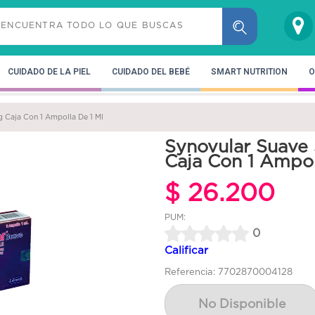
CUIDADO DE LA PIEL
CUIDADO DEL BEBÉ
SMART NUTRITION
O
g Caja Con 1 Ampolla De 1 Ml
Synovular Suave 
Caja Con 1 Ampol
$ 26.200
PUM:
0
Calificar
Referencia: 7702870004128
No Disponible