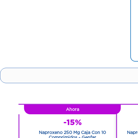
Ahora
-15%
bo Con 5 G
Naproxeno 250 Mg Caja Con 10
Napr
Comprimidos - Genfar