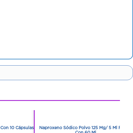
1
1
Con 10 Cápsulas
Naproxeno Sódico Polvo 125 Mg/ 5 Ml Frasco
Con 60 Ml