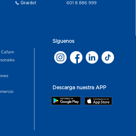
Girardot
601 8 886 999
Síguenos
s Cafam
rsonales
ones
Descarga nuestra APP
omercio