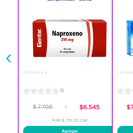
‹
GENFAR S.A.
LAFRAN
0
$ 7.700
$6.545
$
|
PUM: $ 770.00 CAP
Agregar