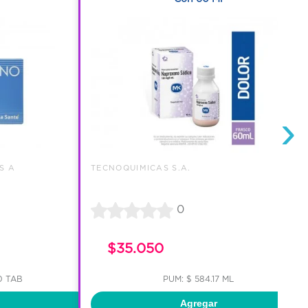
›
S A
TECNOQUIMICAS S.A.
0
$35.050
0 TAB
PUM: $ 584.17 ML
Agregar