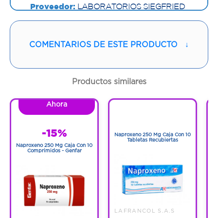
Proveedor:
LABORATORIOS SIEGFRIED
S.A
Vía de administración:
TOPICA
COMENTARIOS DE ESTE PRODUCTO
↓
Contenido:
15 G
Productos similares
Cantidad:
1 Tubo
Ahora
1
Código:
892415
1
-15%
Naproxeno 250 Mg Caja Con 10
N
Tabletas Recubiertas
Naproxeno 250 Mg Caja Con 10
Comprimidos - Genfar
LAFRANCOL S.A.S