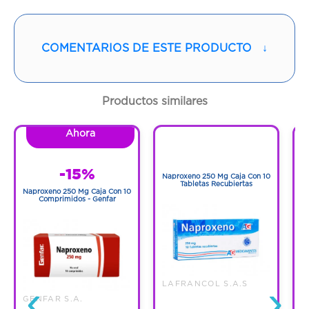
COLOMBIA S.A.S.
Vía de administración:
ORAL
COMENTARIOS DE ESTE PRODUCTO
↓
Contenido:
1 Und
Productos similares
Cantidad:
28 Tabletas
Ahora
1
Código:
1251418
1
-15%
Naproxeno 250 Mg Caja Con 10
N
Tabletas Recubiertas
Naproxeno 250 Mg Caja Con 10
Comprimidos - Genfar
‹
›
LAFRANCOL S.A.S
GENFAR S.A.