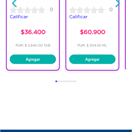
‹
›
0
0
Calificar
Calificar
C
$36.400
$60.900
PUM: $ 3,640.00 TAB
PUM: $ 304.50 ML
Agregar
Agregar