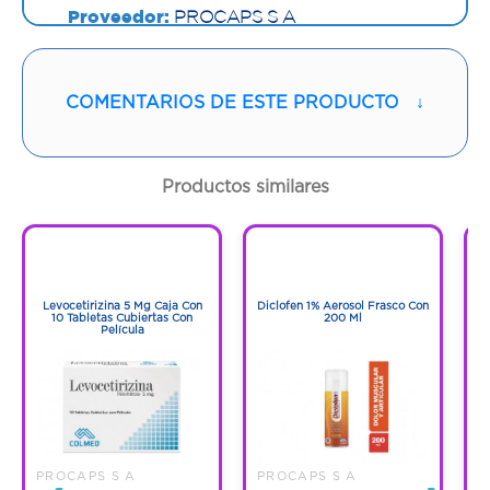
Proveedor:
PROCAPS S A
Vía de administración:
ORAL
COMENTARIOS DE ESTE PRODUCTO
↓
Contenido:
1 Und
Cantidad:
21 Tabletas
Productos similares
Código:
1254358
1
1
1
1
Levocetirizina 5 Mg Caja Con
Diclofen 1% Aerosol Frasco Con
F
10 Tabletas Cubiertas Con
200 Ml
Película
PROCAPS S A
PROCAPS S A
P