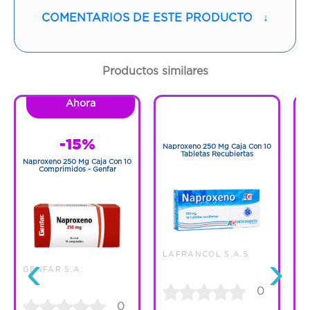
COMENTARIOS DE ESTE PRODUCTO
↓
Contenido:
1 Und
Cantidad:
28 Tabletas
Productos similares
Código:
1240577
Ahora
1
1
-15%
Naproxeno 250 Mg Caja Con 10
N
Tabletas Recubiertas
Naproxeno 250 Mg Caja Con 10
Comprimidos - Genfar
‹
›
LAFRANCOL S.A.S
GENFAR S.A.
0
0