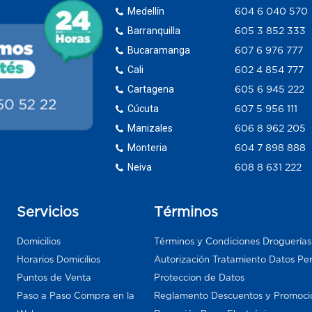
Medellín
604 6 040 570
Barranquilla
605 3 852 333
Bucaramanga
607 6 976 777
Cali
602 4 854 777
Cartagena
605 6 945 222
Cúcuta
607 5 956 111
Manizales
606 8 962 205
Monteria
604 7 898 888
Neiva
608 8 631 222
Servicios
Términos
Domicilios
Términos y Condiciones Droguería
Horarios Domicilios
Autorización Tratamiento Datos Pe
Puntos de Venta
Proteccion de Datos
Paso a Paso Compra en la
Reglamento Descuentos y Promoci