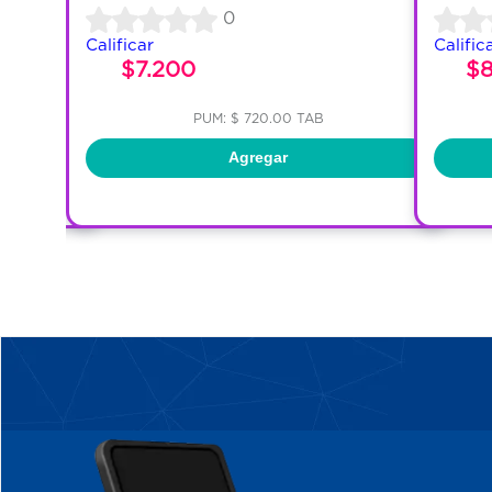
0
Calificar
Calific
45
$7.200
$
PUM: $ 720.00 TAB
Agregar