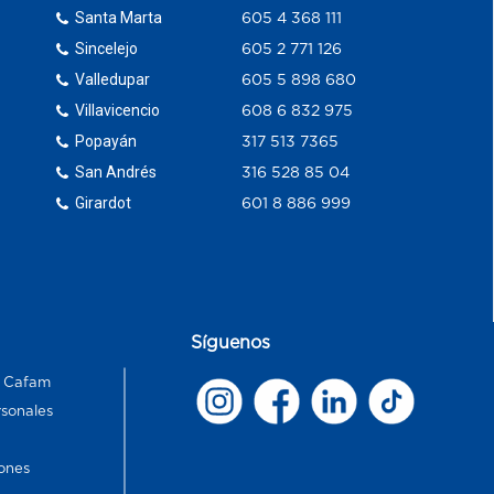
Santa Marta
605 4 368 111
Sincelejo
605 2 771 126
Valledupar
605 5 898 680
Villavicencio
608 6 832 975
Popayán
317 513 7365
San Andrés
316 528 85 04
Girardot
601 8 886 999
Síguenos
s Cafam
rsonales
ones