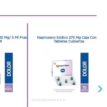
1
1
25 Mg/ 5 Ml Frasco
Naproxeno Sódico 275 Mg Caja Con 10
l
Tabletas Cubiertas
›
TECNOQUIMICAS S.A.