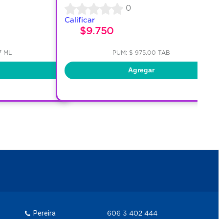
0
Calificar
$9.750
7 ML
PUM: $ 975.00 TAB
Agregar
Pereira
606 3 402 444