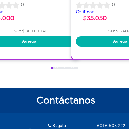
0
0
ar
Calificar
8.000
$35.050
PUM: $ 800.00 TAB
PUM: $ 584.1
Agregar
Agregar
Contáctanos
Bogotá
601 6 505 222