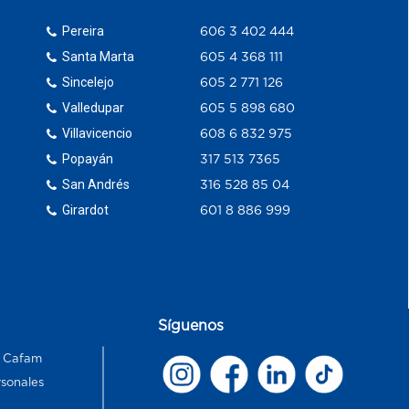
Pereira
606 3 402 444
Santa Marta
605 4 368 111
Sincelejo
605 2 771 126
Valledupar
605 5 898 680
Villavicencio
608 6 832 975
Popayán
317 513 7365
San Andrés
316 528 85 04
Girardot
601 8 886 999
Síguenos
s Cafam
rsonales