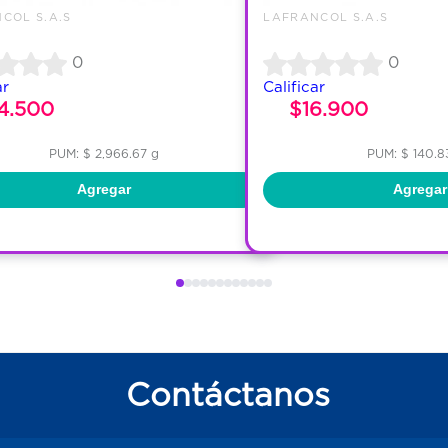
COL S.A.S
LAFRANCOL S.A.S
0
0
ar
Calificar
4.500
$16.900
PUM: $ 2,966.67 g
PUM: $ 140.8
Agregar
Agregar
Contáctanos