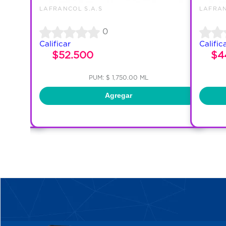
LAFRANCOL S.A.S
LAFRAN
0
Calificar
Calific
$52.500
$4
PUM: $ 1,750.00 ML
Agregar