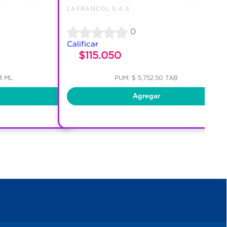
LAFRANCOL S.A.S
0
Calificar
$115.050
3 ML
PUM: $ 5,752.50 TAB
Agregar