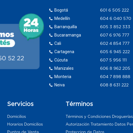
Bogotá
601 6 505 222
Medellín
604 6 040 570
Barranquilla
605 3 852 333
Bucaramanga
607 6 976 777
Cali
602 4 854 777
Cartagena
605 6 945 222
Cúcuta
607 5 956 111
Manizales
606 8 962 205
Monteria
604 7 898 888
Neiva
608 8 631 222
Servicios
Términos
Domicilios
Términos y Condiciones Droguería
Horarios Domicilios
Autorización Tratamiento Datos Pe
Puntos de Venta
Proteccion de Datos