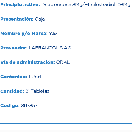
Principio activo:
Drospirenona 3Mg/Etinilestradiol .03Mg 
Presentación:
Caja
Nombre y/o Marca:
Yax
Proveedor:
LAFRANCOL S.A.S
Vía de administración:
ORAL
Contenido:
1 Und
Cantidad:
21 Tabletas
Código:
867357