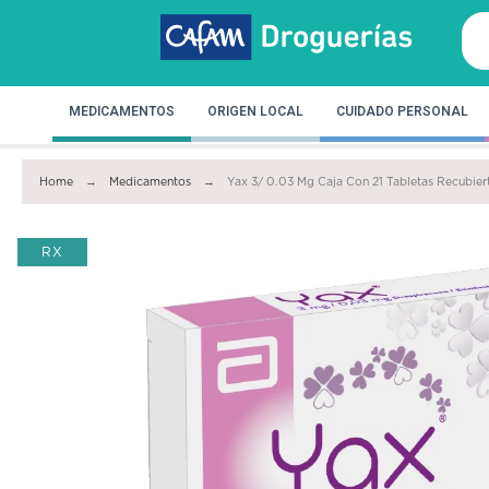
MEDICAMENTOS
ORIGEN LOCAL
CUIDADO PERSONAL
Home
Medicamentos
Yax 3/ 0.03 Mg Caja Con 21 Tabletas Recubier
RX