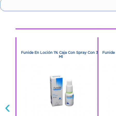
1
1
Tabletas
Funide En Loción 1% Caja Con Spray Con 30
Funide 
Ml
‹