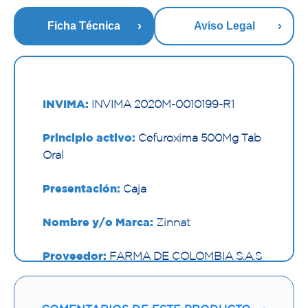
Ficha Técnica
Aviso Legal
INVIMA:
INVIMA 2020M-0010199-R1
Principio activo:
Cefuroxima 500Mg Tab
Oral
Presentación:
Caja
Nombre y/o Marca:
Zinnat
Proveedor:
FARMA DE COLOMBIA S.A.S
Vía de administración:
ORAL