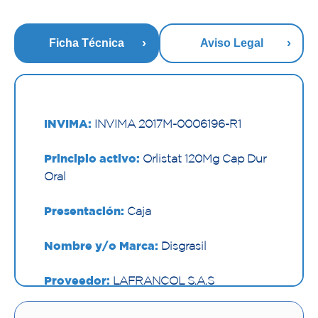
Ficha Técnica
Aviso Legal
INVIMA:
INVIMA 2017M-0006196-R1
Principio activo:
Orlistat 120Mg Cap Dur
Oral
Presentación:
Caja
Nombre y/o Marca:
Disgrasil
Proveedor:
LAFRANCOL S.A.S
Vía de administración:
ORAL