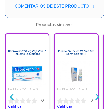
COMENTARIOS DE ESTE PRODUCTO
↓
Contenido:
1 Und
Cantidad:
60 Cápsulas
Productos similares
Código:
966518
1
1
1
1
Naproxeno 250 Mg Caja Con 10
Funide En Loción 1% Caja Con
F
Tabletas Recubiertas
Spray Con 30 Ml
‹
›
LAFRANCOL S.A.S
LAFRANCOL S.A.S
L
0
0
Calificar
Calificar
C