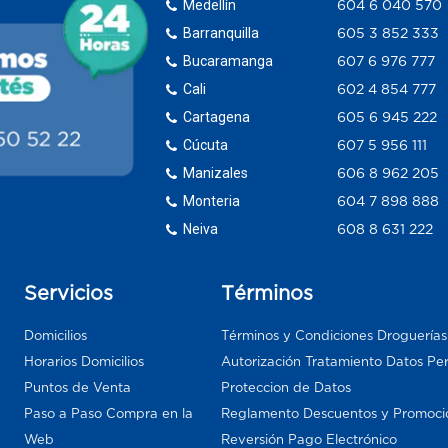
Medellín
604 6 040 570
Barranquilla
605 3 852 333
Bucaramanga
607 6 976 777
Cali
602 4 854 777
Cartagena
605 6 945 222
Cúcuta
607 5 956 111
Manizales
606 8 962 205
Monteria
604 7 898 888
Neiva
608 8 631 222
Servicios
Términos
Domicilios
Términos y Condiciones Droguería
Horarios Domicilios
Autorización Tratamiento Datos Pe
Puntos de Venta
Proteccion de Datos
Paso a Paso Compra en la
Reglamento Descuentos y Promoci
Web
Reversión Pago Electrónico