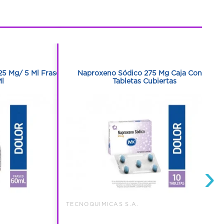
1
1
25 Mg/ 5 Ml Frasco
Naproxeno Sódico 275 Mg Caja Con 10
l
Tabletas Cubiertas
›
TECNOQUIMICAS S.A.