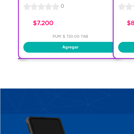
0
45
$7.200
$
PUM: $ 720.00 TAB
Agregar