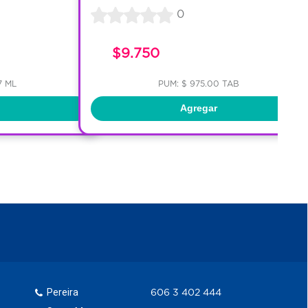
0
$9.750
7 ML
PUM: $ 975.00 TAB
Agregar
Pereira
606 3 402 444