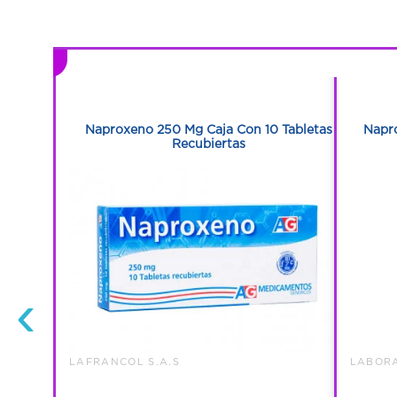
1
1
n 10
Naproxeno 250 Mg Caja Con 10 Tabletas
Napr
Recubiertas
‹
LAFRANCOL S.A.S
LABORA