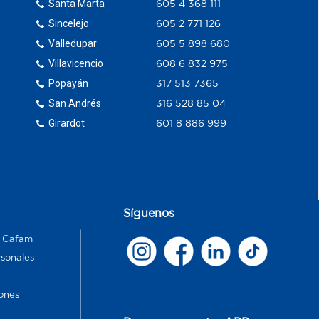
Santa Marta
605 4 368 111
Sincelejo
605 2 771 126
Valledupar
605 5 898 680
Villavicencio
608 6 832 975
Popayán
317 513 7365
San Andrés
316 528 85 04
Girardot
601 8 886 999
Síguenos
s Cafam
rsonales
ones