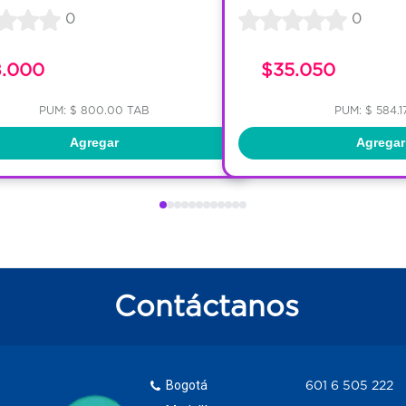
0
0
8.000
$35.050
PUM: $ 800.00 TAB
PUM: $ 584.1
Agregar
Agregar
Contáctanos
Bogotá
601 6 505 222