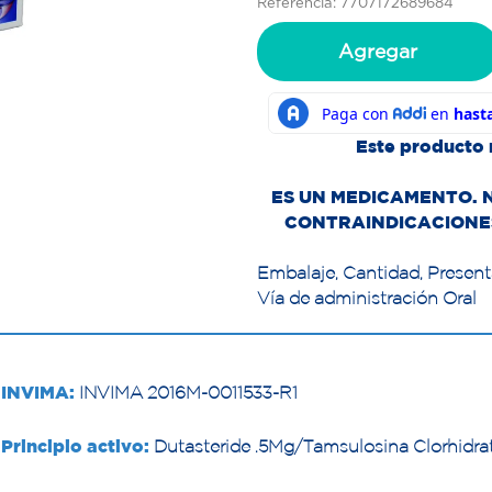
Referencia: 7707172689684
Agregar
Este producto 
ES UN MEDICAMENTO. 
CONTRAINDICACIONES
Embalaje, Cantidad, Presen
Vía de administración Oral
INVIMA:
INVIMA 2016M-0011533-R1
Principio activo:
Dutasteride .5Mg/Tamsulosina Clorhidra