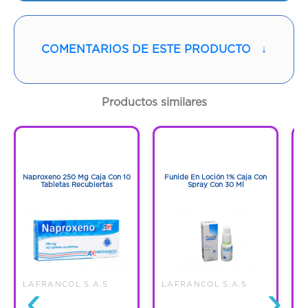
Vía de administración:
ORAL
COMENTARIOS DE ESTE PRODUCTO
↓
Contenido:
1 Und
Cantidad:
20 Cápsulas
Productos similares
Código:
1265242
1
1
1
1
Naproxeno 250 Mg Caja Con 10
Funide En Loción 1% Caja Con
F
Tabletas Recubiertas
Spray Con 30 Ml
‹
›
LAFRANCOL S.A.S
LAFRANCOL S.A.S
L