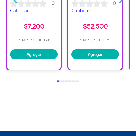
0
0
Calificar
Calificar
C
$7.200
$52.500
PUM: $ 720.00 TAB
PUM: $ 1,750.00 ML
Agregar
Agregar