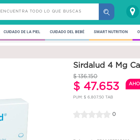
CUIDADO DE LA PIEL
CUIDADO DEL BEBÉ
SMART NUTRITION
O
Sirdalud 4 Mg Ca
$ 136.150
$ 47.653
AHO
PUM: $ 6,807.50 TAB
0