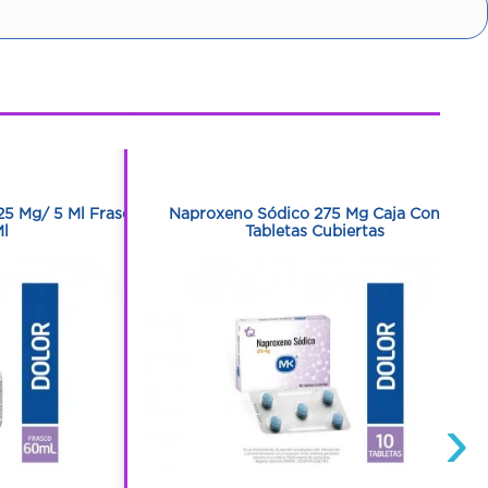
1
1
25 Mg/ 5 Ml Frasco
Naproxeno Sódico 275 Mg Caja Con 10
l
Tabletas Cubiertas
›