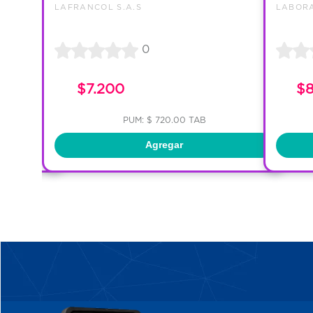
LAFRANCOL S.A.S
LABORA
0
45
$7.200
$
PUM: $ 720.00 TAB
Agregar