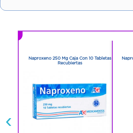
1
1
n 10
Naproxeno 250 Mg Caja Con 10 Tabletas
Napr
Recubiertas
‹