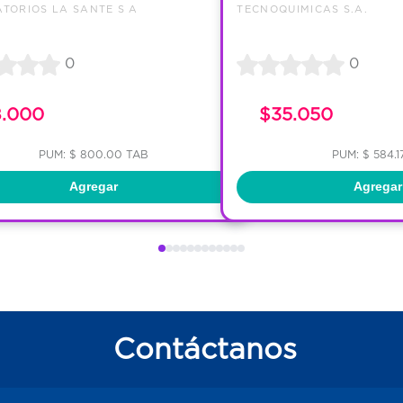
TORIOS LA SANTE S A
TECNOQUIMICAS S.A.
0
0
8.000
$35.050
PUM: $ 800.00 TAB
PUM: $ 584.1
Agregar
Agregar
Contáctanos