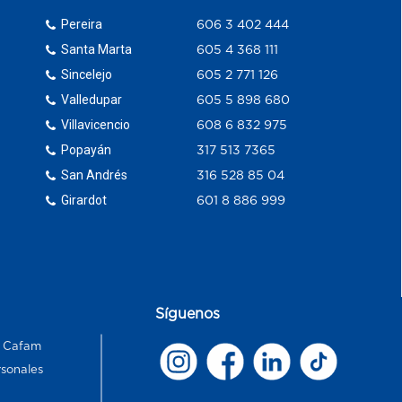
Pereira
606 3 402 444
Santa Marta
605 4 368 111
Sincelejo
605 2 771 126
Valledupar
605 5 898 680
Villavicencio
608 6 832 975
Popayán
317 513 7365
San Andrés
316 528 85 04
Girardot
601 8 886 999
Síguenos
s Cafam
rsonales