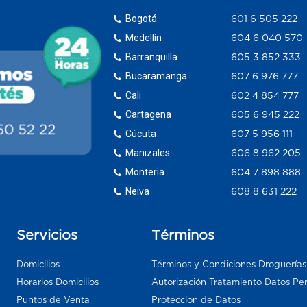
Bogotá
601 6 505 222
Medellín
604 6 040 570
Barranquilla
605 3 852 333
Bucaramanga
607 6 976 777
Cali
602 4 854 777
Cartagena
605 6 945 222
Cúcuta
607 5 956 111
Manizales
606 8 962 205
Monteria
604 7 898 888
Neiva
608 8 631 222
Servicios
Términos
Domicilios
Términos y Condiciones Droguería
Horarios Domicilios
Autorización Tratamiento Datos Pe
Puntos de Venta
Proteccion de Datos