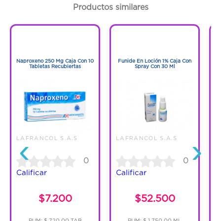
Cantidad:
1 Frasco
Productos similares
Código:
822622
1
1
1
1
Naproxeno 250 Mg Caja Con 10
Funide En Loción 1% Caja Con
F
Tabletas Recubiertas
Spray Con 30 Ml
‹
›
LAFRANCOL S.A.S
LAFRANCOL S.A.S
L
0
0
Calificar
Calificar
C
$7.200
$52.500
PUM: $ 720.00 TAB
PUM: $ 1,750.00 ML