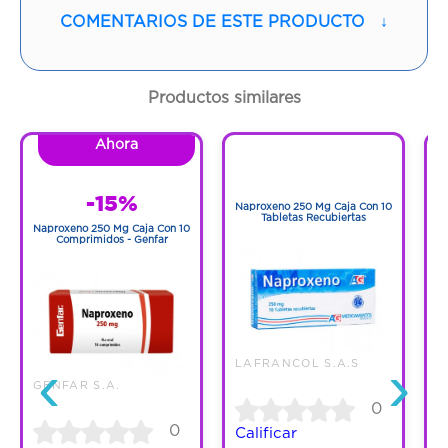
Vía de administración:
TOPICA
COMENTARIOS DE ESTE PRODUCTO
↓
Contenido:
15 G
Productos similares
Cantidad:
1 Tubo
Ahora
1
Código:
768721
1
-15%
Naproxeno 250 Mg Caja Con 10
N
Tabletas Recubiertas
Naproxeno 250 Mg Caja Con 10
Comprimidos - Genfar
‹
›
LAFRANCOL S.A.S
GENFAR S.A.
0
0
Calificar
C