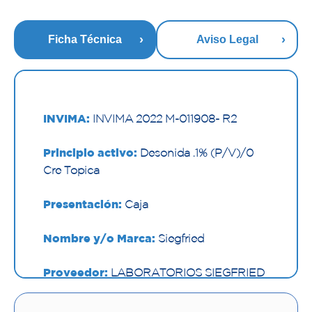
Ficha Técnica
Aviso Legal
INVIMA:
INVIMA 2022 M-011908- R2
Principio activo:
Desonida .1% (P/V)/0
Cre Topica
Presentación:
Caja
Nombre y/o Marca:
Siegfried
Proveedor:
LABORATORIOS SIEGFRIED
S.A