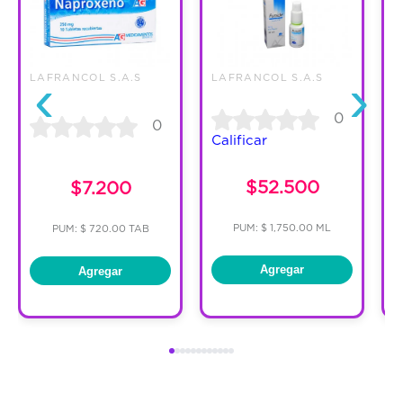
‹
›
LAFRANCOL S.A.S
LAFRANCOL S.A.S
L
0
0
Calificar
C
$52.500
$7.200
PUM: $ 1,750.00 ML
PUM: $ 720.00 TAB
Agregar
Agregar