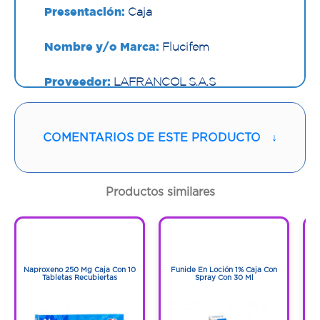
Presentación:
Caja
Nombre y/o Marca:
Flucifem
Proveedor:
LAFRANCOL S.A.S
Vía de administración:
ORAL
COMENTARIOS DE ESTE PRODUCTO
↓
Contenido:
1 Und
Cantidad:
4 Tabletas
Productos similares
Código:
1254036
1
1
1
1
Naproxeno 250 Mg Caja Con 10
Funide En Loción 1% Caja Con
F
Tabletas Recubiertas
Spray Con 30 Ml