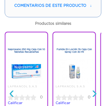
Vía de administración:
NASAL
COMENTARIOS DE ESTE PRODUCTO
↓
Contenido:
20,5 Ml
Productos similares
Cantidad:
1 Spray
1
1
Código:
1266315
1
1
Naproxeno 250 Mg Caja Con 10
Funide En Loción 1% Caja Con
F
Tabletas Recubiertas
Spray Con 30 Ml
‹
›
LAFRANCOL S.A.S
LAFRANCOL S.A.S
L
0
0
Calificar
Calificar
C