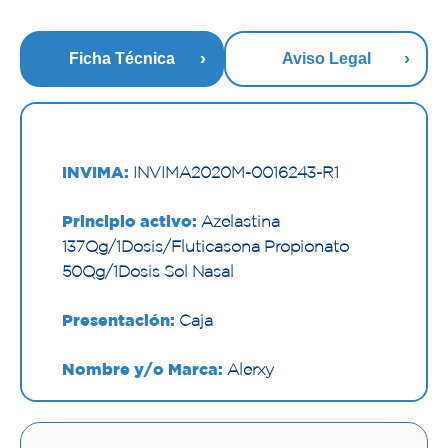
Ficha Técnica
Aviso Legal
INVIMA:
INVIMA2020M-0016243-R1
Principio activo:
Azelastina
137µg/1Dosis/Fluticasona Propionato
50µg/1Dosis Sol Nasal
Presentación:
Caja
Nombre y/o Marca:
Alerxy
Proveedor:
LAFRANCOL S.A.S