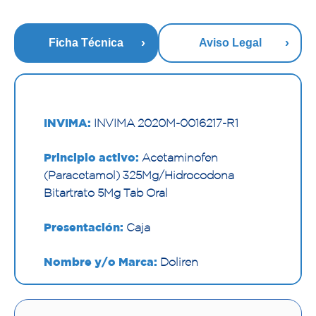
Ficha Técnica
Aviso Legal
INVIMA:
INVIMA 2020M-0016217-R1
Principio activo:
Acetaminofen
(Paracetamol) 325Mg/Hidrocodona
Bitartrato 5Mg Tab Oral
Presentación:
Caja
Nombre y/o Marca:
Doliren
Proveedor:
LAFRANCOL S.A.S