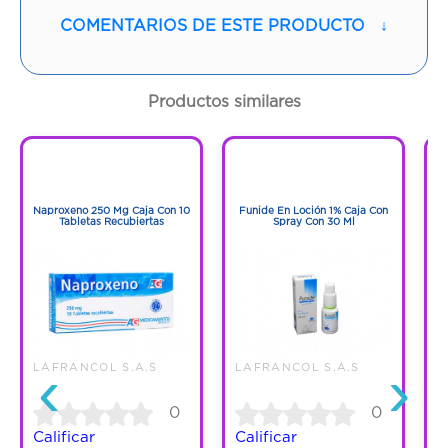
Vía de administración:
ORAL
COMENTARIOS DE ESTE PRODUCTO
↓
Contenido:
1 Und
Productos similares
Cantidad:
10 Tabletas
1
1
Código:
1266377
1
1
Naproxeno 250 Mg Caja Con 10
Funide En Loción 1% Caja Con
F
Tabletas Recubiertas
Spray Con 30 Ml
‹
›
LAFRANCOL S.A.S
LAFRANCOL S.A.S
L
0
0
Calificar
Calificar
C