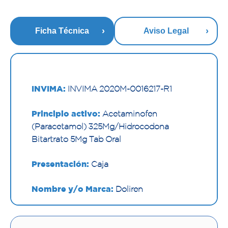
Ficha Técnica
Aviso Legal
INVIMA:
INVIMA 2020M-0016217-R1
Principio activo:
Acetaminofen
(Paracetamol) 325Mg/Hidrocodona
Bitartrato 5Mg Tab Oral
Presentación:
Caja
Nombre y/o Marca:
Doliren
Proveedor:
LAFRANCOL S.A.S