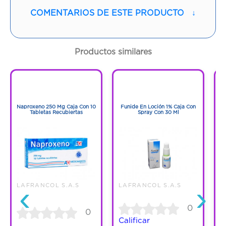
Vía de administración:
ORAL
COMENTARIOS DE ESTE PRODUCTO
↓
Contenido:
1 Und
Productos similares
Cantidad:
30 Tabletas
1
1
Código:
1266378
1
1
Naproxeno 250 Mg Caja Con 10
Funide En Loción 1% Caja Con
F
Tabletas Recubiertas
Spray Con 30 Ml
‹
›
LAFRANCOL S.A.S
LAFRANCOL S.A.S
L
0
0
Calificar
C