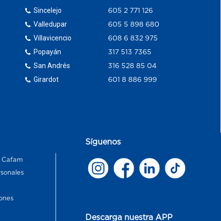
Sincelejo
605 2 771 126
Valledupar
605 5 898 680
Villavicencio
608 6 832 975
Popayán
317 513 7365
San Andrés
316 528 85 04
Girardot
601 8 886 999
Síguenos
s Cafam
rsonales
ones
Descarga nuestra APP