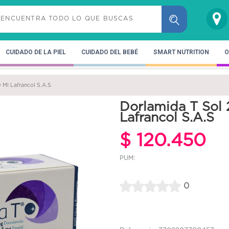
CUIDADO DE LA PIEL
CUIDADO DEL BEBÉ
SMART NUTRITION
O
 Ml Lafrancol S.A.S
Dorlamida T Sol 
Lafrancol S.A.S
$ 120.450
PUM:
0