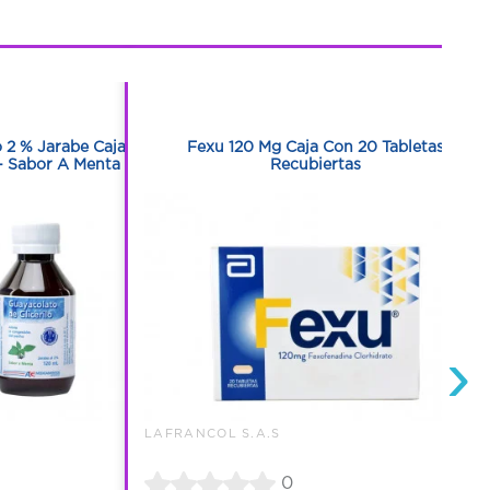
1
1
o 2 % Jarabe Caja
Fexu 120 Mg Caja Con 20 Tabletas
- Sabor A Menta
Recubiertas
›
LAFRANCOL S.A.S
0