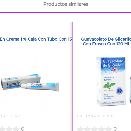
Productos similares
1
1
1
1
En Crema 1 % Caja Con Tubo Con 15 G
Guayacolato De Gliceril
Con Frasco Con 120 Ml 
COL S.A.S
LAFRANCOL S.A.S
0
0