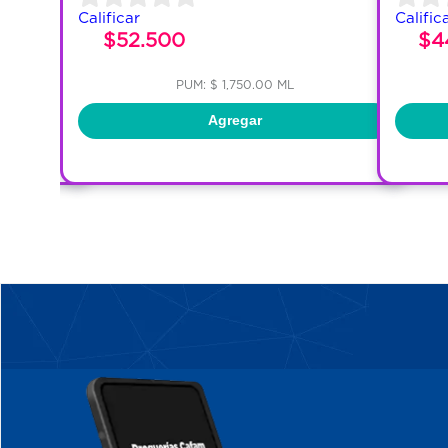
Calificar
Calific
$52.500
$4
PUM: $ 1,750.00 ML
Agregar