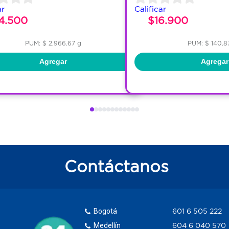
ar
Calificar
4.500
$16.900
PUM: $ 2,966.67 g
PUM: $ 140.8
Agregar
Agregar
Contáctanos
Bogotá
601 6 505 222
Medellín
604 6 040 570