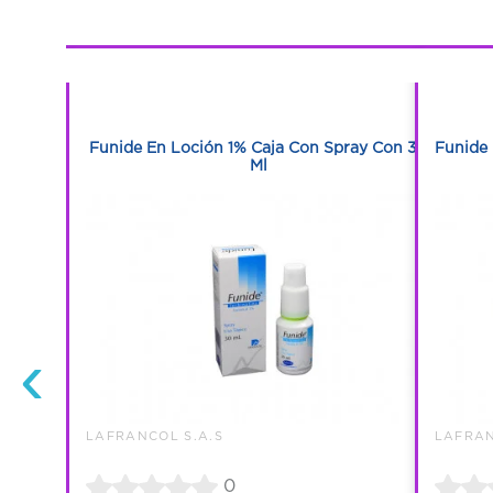
1
1
Tabletas
Funide En Loción 1% Caja Con Spray Con 30
Funide 
Ml
‹
LAFRANCOL S.A.S
LAFRAN
0