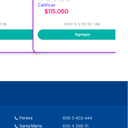
Calificar
$115.050
3 ML
PUM: $ 5,752.50 TAB
Agregar
Pereira
606 3 402 444
Santa Marta
605 4 368 111