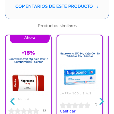
Contenido:
1 Und
COMENTARIOS DE ESTE PRODUCTO
↓
Cantidad:
10 Tabletas
Productos similares
Código:
471944
Ahora
1
1
-15%
Naproxeno 250 Mg Caja Con 10
N
Tabletas Recubiertas
Naproxeno 250 Mg Caja Con 10
Comprimidos - Genfar
‹
›
LAFRANCOL S.A.S
GENFAR S.A.
0
0
Calificar
C