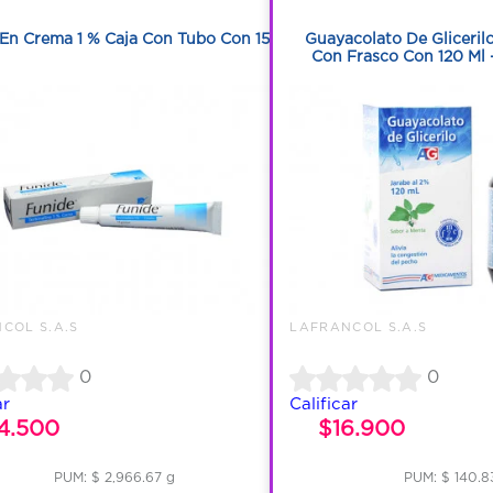
1
1
En Crema 1 % Caja Con Tubo Con 15 G
Guayacolato De Gliceril
Con Frasco Con 120 Ml 
COL S.A.S
LAFRANCOL S.A.S
0
0
ar
Calificar
4.500
$16.900
PUM: $ 2,966.67 g
PUM: $ 140.8