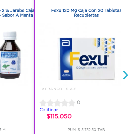
1
o 2 % Jarabe Caja
Fexu 120 Mg Caja Con 20 Tabletas
- Sabor A Menta
Recubiertas
›
LAFRANCOL S.A.S
0
Calificar
$115.050
3 ML
PUM: $ 5,752.50 TAB