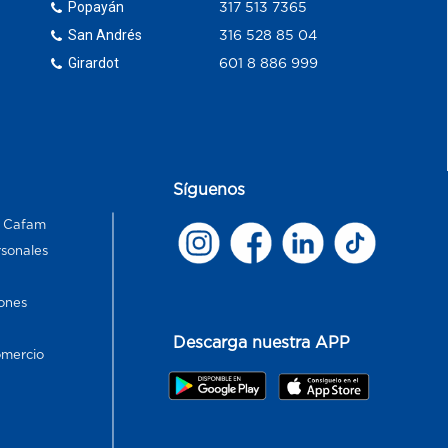
Popayán
317 513 7365
San Andrés
316 528 85 04
Girardot
601 8 886 999
Síguenos
s Cafam
rsonales
ones
Descarga nuestra APP
omercio