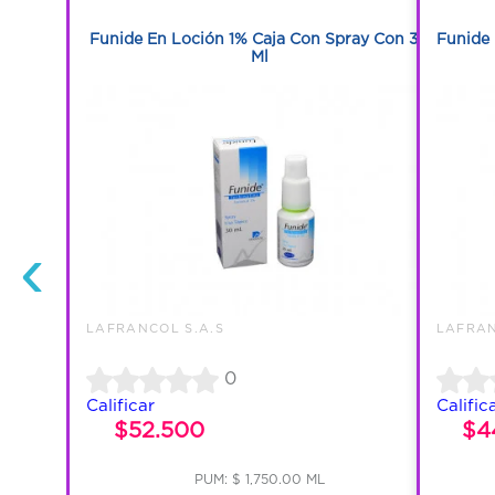
1
Tabletas
Funide En Loción 1% Caja Con Spray Con 30
Funide 
Ml
‹
LAFRANCOL S.A.S
LAFRAN
0
Calificar
Calific
$52.500
$4
PUM: $ 1,750.00 ML