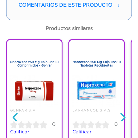
Vía de administración:
ORAL
COMENTARIOS DE ESTE PRODUCTO
↓
Contenido:
1 Und
Productos similares
Cantidad:
20 Cápsulas
1
1
Código:
1264891
1
1
Naproxeno 250 Mg Caja Con 10
Naproxeno 250 Mg Caja Con 10
N
Comprimidos - Genfar
Tabletas Recubiertas
‹
›
GENFAR S.A.
LAFRANCOL S.A.S
0
0
Calificar
Calificar
C