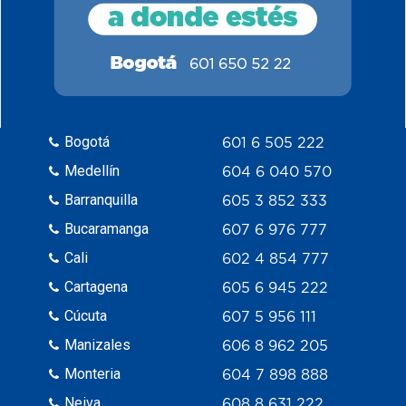
Bogotá
601 6 505 222
Medellín
604 6 040 570
Barranquilla
605 3 852 333
Bucaramanga
607 6 976 777
Cali
602 4 854 777
Cartagena
605 6 945 222
Cúcuta
607 5 956 111
Manizales
606 8 962 205
Monteria
604 7 898 888
Neiva
608 8 631 222