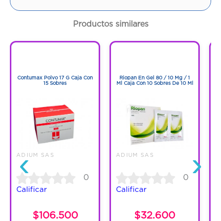
Cantidad:
20 Sobres
Productos similares
Código:
1267432
1
1
1
1
Contumax Polvo 17 G Caja Con
Riopan En Gel 80 / 10 Mg / 1
R
15 Sobres
Ml Caja Con 10 Sobres De 10 Ml
‹
›
ADIUM SAS
ADIUM SAS
A
0
0
Calificar
Calificar
C
$106.500
$32.600