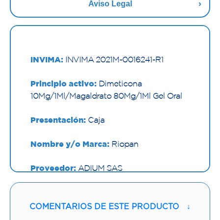
Aviso Legal
INVIMA:
INVIMA 2021M-0016241-R1
Principio activo:
Dimeticona
10Mg/1Ml/Magaldrato 80Mg/1Ml Gel Oral
Presentación:
Caja
Nombre y/o Marca:
Riopan
Proveedor:
ADIUM SAS
Vía de administración:
ORAL
COMENTARIOS DE ESTE PRODUCTO
↓
Contenido:
10 Ml