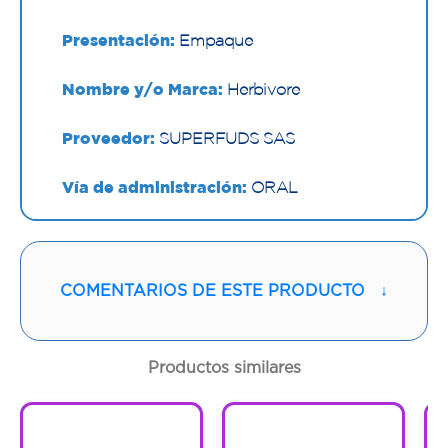
Presentación:
Empaque
Nombre y/o Marca:
Herbivore
Proveedor:
SUPERFUDS SAS
Vía de administración:
ORAL
Contenido:
907 G
Cantidad:
1 Empaque
COMENTARIOS DE ESTE PRODUCTO
↓
Código:
1295501
Productos similares
1
1