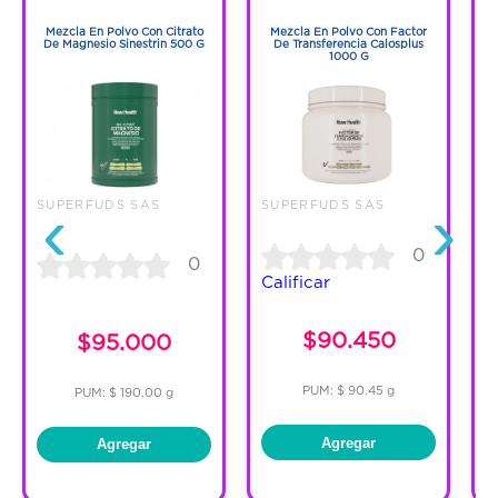
1
1
Mezcla En Polvo Con Citrato
Mezcla En Polvo Con Factor
De Magnesio Sinestrin 500 G
De Transferencia Calosplus
1000 G
‹
›
SUPERFUDS SAS
SUPERFUDS SAS
S
0
0
Calificar
C
$90.450
$95.000
PUM: $ 90.45 g
PUM: $ 190.00 g
Agregar
Agregar