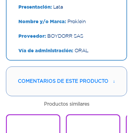
Presentación:
Lata
Nombre y/o Marca:
Proklein
Proveedor:
BOYDORR SAS
Vía de administración:
ORAL
Contenido:
530 G
Cantidad:
1 Lata
COMENTARIOS DE ESTE PRODUCTO
↓
Código:
1297676
Productos similares
1
1
1
1