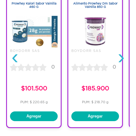
Prowhey Kalori Sabor Vainilla
Alimento Prowhey Dm Sabor
460 G
Vainilla 850 G
‹
›
BOYDORR SAS
BOYDORR SAS
B
0
0
C
$101.500
$185.900
PUM: $ 220.65 g
PUM: $ 218.70 g
Agregar
Agregar