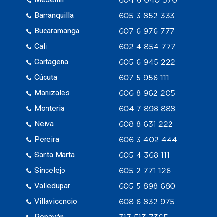
Barranquilla
605 3 852 333
Bucaramanga
607 6 976 777
Cali
602 4 854 777
Cartagena
605 6 945 222
Cúcuta
607 5 956 111
Manizales
606 8 962 205
Monteria
604 7 898 888
Neiva
608 8 631 222
Pereira
606 3 402 444
Santa Marta
605 4 368 111
Sincelejo
605 2 771 126
Valledupar
605 5 898 680
Villavicencio
608 6 832 975
Popayán
317 513 7365