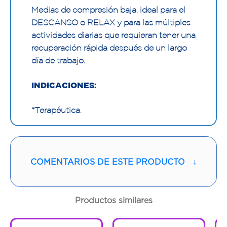
Medias de compresión baja, ideal para el
DESCANSO o RELAX y para las múltiples
actividades diarias que requieran tener una
recuperación rápida después de un largo
día de trabajo.
INDICACIONES:
*Terapéutica.
*Venas reticulares.
*Varices primarias. Dolor.
COMENTARIOS DE ESTE PRODUCTO
↓
*Pesadez.
Productos similares
* Post escleroterapia