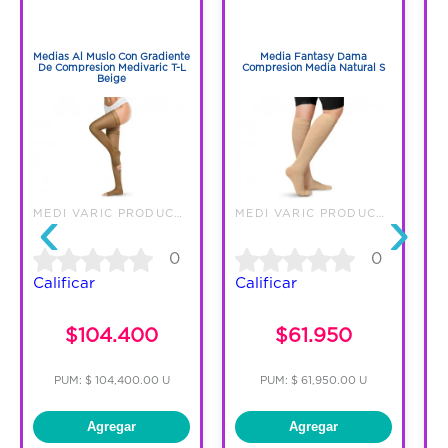
1
1
BENEFICIOS:
1
1
Medias Al Muslo Con Gradiente
Media Fantasy Dama
Me
* Compresión graduada decreciente que
De Compresion Medivaric T-L
Compresion Media Natural S
D
Beige
favorece el retorno venoso.
* Talón verdadero para mayor comodidad.
* Banda elástica de ajuste perfecto.
‹
›
MEDI VARIC PRODUCTS SAS
MEDI VARIC PRODUCTS SAS
CONTRAINDICACIONES:
0
0
Calificar
Calificar
C
*Oclusión arterial aguda.
$104.400
$61.950
*Lesiones de la piel y ulceración activa.
Si el problema persiste consulte a su
PUM: $ 104,400.00 U
PUM: $ 61,950.00 U
médico y suspenda el uso."
Agregar
Agregar