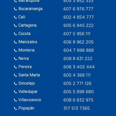
Barranquilla
605 3 852 333
Bucaramanga
607 6 976 777
Cali
602 4 854 777
Cartagena
605 6 945 222
Cúcuta
607 5 956 111
Manizales
606 8 962 205
Monteria
604 7 898 888
Neiva
608 8 631 222
Pereira
606 3 402 444
Santa Marta
605 4 368 111
Sincelejo
605 2 771 126
Valledupar
605 5 898 680
Villavicencio
608 6 832 975
Popayán
317 513 7365