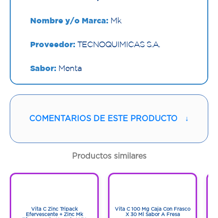
Nombre y/o Marca:
Mk
Proveedor:
TECNOQUIMICAS S.A.
Sabor:
Menta
Contenido:
1 Und
Cantidad:
20 Tabletas
COMENTARIOS DE ESTE PRODUCTO
↓
Código:
1296835
Productos similares
1
1
1
1
Vita C Zinc Tripack
Vita C 100 Mg Caja Con Frasco
Efervescente + Zinc Mk
X 30 Ml Sabor A Fresa
E