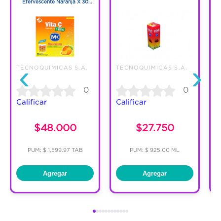
Efervescente Naranja X 30
Tabletas
‹
›
TECNOQUIMICAS S.A.
TECNOQUIMICAS S.A.
T
0
0
Calificar
Calificar
$48.000
$27.750
PUM: $ 1,599.97 TAB
PUM: $ 925.00 ML
Agregar
Agregar